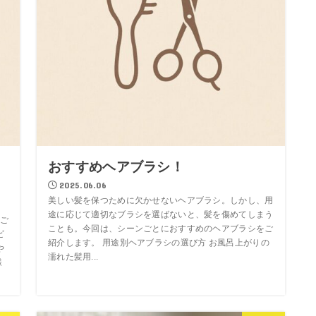
ク
おすすめヘアブラシ！
2025.06.06
美しい髪を保つために欠かせないヘアブラシ。しかし、用
途に応じて適切なブラシを選ばないと、髪を傷めてしまう
ご
ことも。今回は、シーンごとにおすすめのヘアブラシをご
ビ
紹介します。 用途別ヘアブラシの選び方 お風呂上がりの
や
濡れた髪用...
様