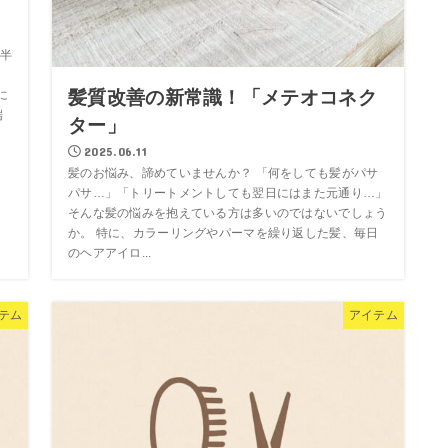
半
髪質改善の新常識！「メテオコネク
に
端
ター」
2025.06.11
髪のお悩み、諦めていませんか？ 「何をしても髪がパサ
パサ…」「トリートメントしても翌日にはまた元通り…」
そんな髪の悩みを抱えている方は多いのではないでしょう
か。 特に、カラーリングやパーマを繰り返した髪、毎日
のヘアアイロ...
テム
アイテム