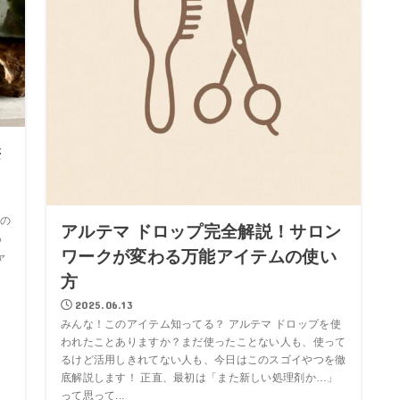
髪
の
アルテマ ドロップ完全解説！サロン
っ
ワークが変わる万能アイテムの使い
ャ
方
2025.06.13
みんな！このアイテム知ってる？ アルテマ ドロップを使
われたことありますか？まだ使ったことない人も、使って
るけど活用しきれてない人も、今日はこのスゴイやつを徹
底解説します！ 正直、最初は「また新しい処理剤か…」
って思って...