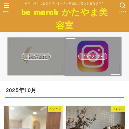
府中天神川にあるサロンオーナー片山によるお役立ちブログ
be march かたやま美
MENU
SEARCH
容室
ホームページ
インスタグラム
2025年10月
ヘアケア
アイテム