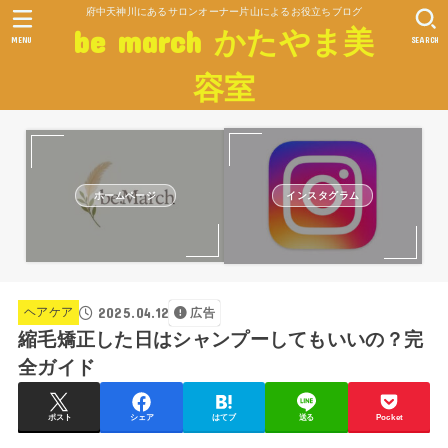
府中天神川にあるサロンオーナー片山によるお役立ちブログ
be march かたやま美
MENU
SEARCH
容室
ホームページ
インスタグラム
2025.04.12
ヘアケア
広告
縮毛矯正した日はシャンプーしてもいいの？完
全ガイド
ポスト
シェア
はてブ
送る
Pocket